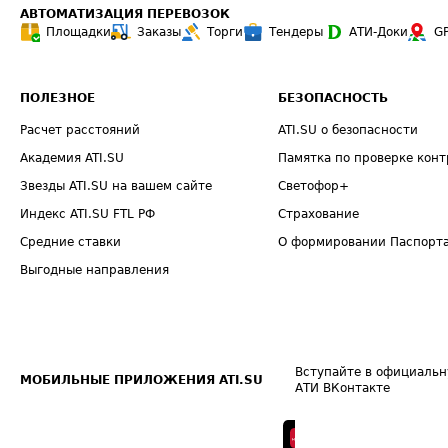
АВТОМАТИЗАЦИЯ ПЕРЕВОЗОК
Площадки
Заказы
Торги
Тендеры
АТИ-Доки
G
ПОЛЕЗНОЕ
БЕЗОПАСНОСТЬ
Расчет расстояний
ATI.SU о безопасности
Академия ATI.SU
Памятка по проверке конт
Звезды ATI.SU на вашем сайте
Светофор+
Индекс ATI.SU FTL РФ
Страхование
Средние ставки
О формировании Паспорт
Выгодные направления
Вступайте в официальн
МОБИЛЬНЫЕ ПРИЛОЖЕНИЯ ATI.SU
АТИ ВКонтакте