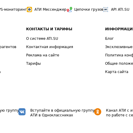
PS-мониторинг
АТИ Мессенджер
Цепочки грузов
API ATI.SU
КОНТАКТЫ И ТАРИФЫ
ИНФОРМАЦИ
О системе ATI.SU
Блог
рагентов
Контактная информация
Эксклюзивные
Реклама на сайте
Политика кон
Тарифы
Общие полож
а
Карта сайта
ую группу
Вступайте в официальную группу
Канал АТИ с 
АТИ в Одноклассниках
по работе с с