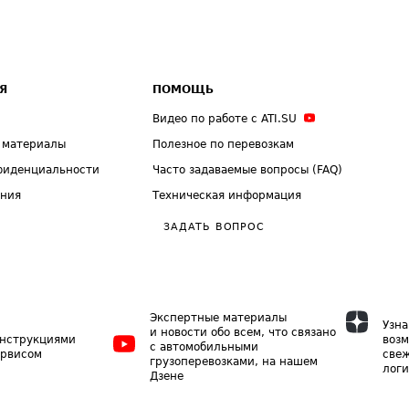
Я
ПОМОЩЬ
Видео по работе с ATI.SU
 материалы
Полезное по перевозкам
фиденциальности
Часто задаваемые вопросы (FAQ)
ения
Техническая информация
ЗАДАТЬ ВОПРОС
Экспертные материалы
Узна
и новости обо всем, что связано
инструкциями
возм
с автомобильными
ервисом
свеж
грузоперевозками, на нашем
логи
Дзене