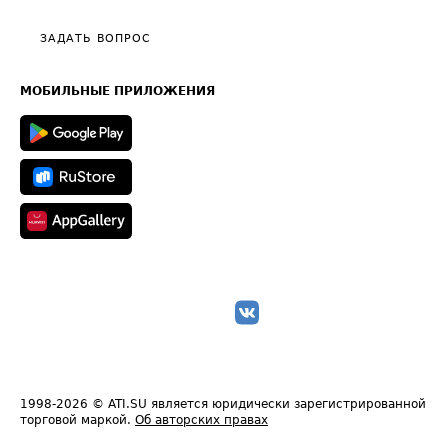
Видео по работе с ATI.SU
Политика конфиденциальности
Полезное по перевозкам
Общие положения
ЗАДАТЬ ВОПРОС
Часто задаваемые вопросы (FAQ)
Карта сайта
Техническая информация
МОБИЛЬНЫЕ ПРИЛОЖЕНИЯ
1998-2026
© ATI.SU является юридически зарегистрированной
торговой маркой.
Об авторских правах