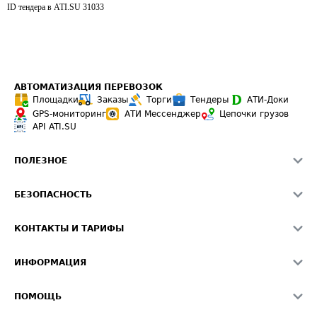
ID тендера в ATI.SU
31033
АВТОМАТИЗАЦИЯ ПЕРЕВОЗОК
Площадки
Заказы
Торги
Тендеры
АТИ-Доки
GPS-мониторинг
АТИ Мессенджер
Цепочки грузов
API ATI.SU
ПОЛЕЗНОЕ
Расчет расстояний
БЕЗОПАСНОСТЬ
Академия ATI.SU
ATI.SU о безопасности
Звезды ATI.SU на вашем сайте
КОНТАКТЫ И ТАРИФЫ
Памятка по проверке контрагентов
Индекс ATI.SU FTL РФ
О системе ATI.SU
Светофор+
Средние ставки
ИНФОРМАЦИЯ
Контактная информация
Страхование
Выгодные направления
Блог
Реклама на сайте
О формировании Паспорта
ПОМОЩЬ
Эксклюзивные материалы
Тарифы