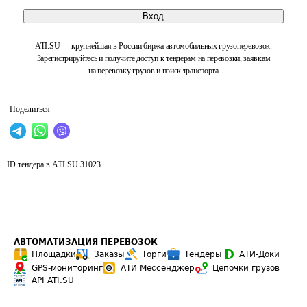
Вход
ATI.SU — крупнейшая в России биржа автомобильных грузоперевозок.
Зарегистрируйтесь и получите доступ к тендерам на перевозки, заявкам
на перевозку грузов и поиск транспорта
Поделиться
ID тендера в ATI.SU
31023
АВТОМАТИЗАЦИЯ ПЕРЕВОЗОК
Площадки
Заказы
Торги
Тендеры
АТИ-Доки
GPS-мониторинг
АТИ Мессенджер
Цепочки грузов
API ATI.SU