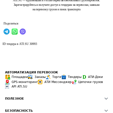
ATI.SU — крупнейшая в России биржа автомобильных грузоперевозок.
Зарегистрируйтесь и получите доступ к тендерам на перевозки, заявкам
на перевозку грузов и поиск транспорта
Поделиться
ID тендера в ATI.SU
30993
АВТОМАТИЗАЦИЯ ПЕРЕВОЗОК
Площадки
Заказы
Торги
Тендеры
АТИ-Доки
GPS-мониторинг
АТИ Мессенджер
Цепочки грузов
API ATI.SU
ПОЛЕЗНОЕ
Расчет расстояний
БЕЗОПАСНОСТЬ