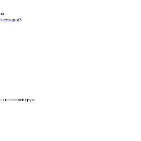
од
гистрация
по перевалке груза