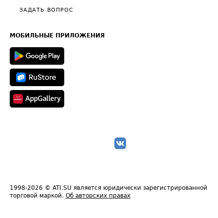
Полезное по перевозкам
Общие положения
ЗАДАТЬ ВОПРОС
Часто задаваемые вопросы (FAQ)
Карта сайта
Техническая информация
МОБИЛЬНЫЕ ПРИЛОЖЕНИЯ
1998-2026
© ATI.SU является юридически зарегистрированной
торговой маркой.
Об авторских правах