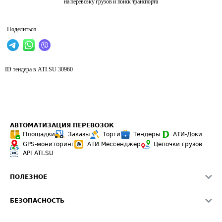
на перевозку грузов и поиск транспорта
Поделиться
ID тендера в ATI.SU
30960
АВТОМАТИЗАЦИЯ ПЕРЕВОЗОК
Площадки
Заказы
Торги
Тендеры
АТИ-Доки
GPS-мониторинг
АТИ Мессенджер
Цепочки грузов
API ATI.SU
ПОЛЕЗНОЕ
Расчет расстояний
БЕЗОПАСНОСТЬ
Академия ATI.SU
ATI.SU о безопасности
Звезды ATI.SU на вашем сайте