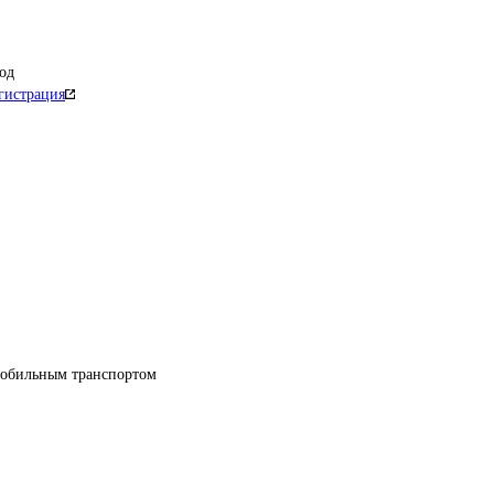
од
гистрация
мобильным транспортом