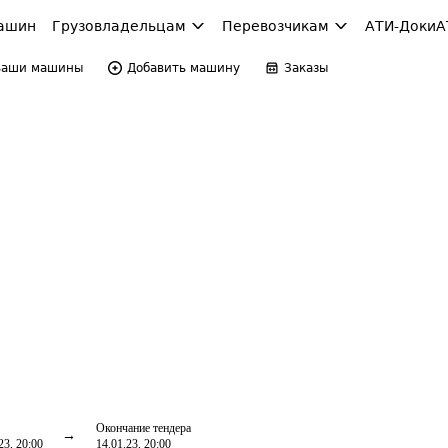
ашин
Грузовладельцам
Перевозчикам
АТИ-Доки
А
Ваши машины
Добавить машину
Заказы
Окончание тендера
23, 20:00
14.01.23, 20:00