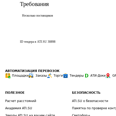
Требования
Несколько поставщиков
ID тендера в ATI.SU
30898
АВТОМАТИЗАЦИЯ ПЕРЕВОЗОК
Площадки
Заказы
Торги
Тендеры
АТИ-Доки
G
ПОЛЕЗНОЕ
БЕЗОПАСНОСТЬ
Расчет расстояний
ATI.SU о безопасности
Академия ATI.SU
Памятка по проверке конт
Звезды ATI.SU на вашем сайте
Светофор+