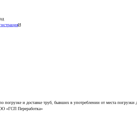
од
гистрация
по погрузке и доставке труб, бывших в употреблении от места погрузки 
ООО «ГСП Переработка»