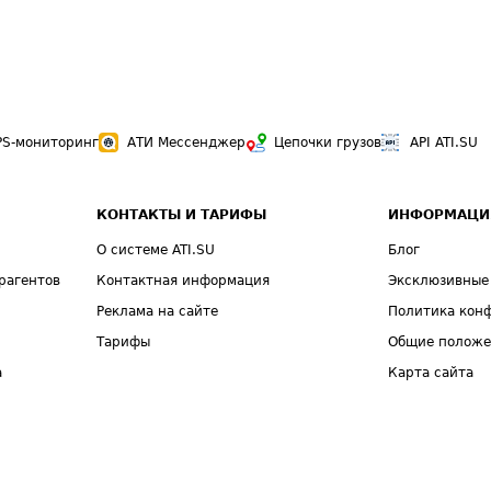
PS-мониторинг
АТИ Мессенджер
Цепочки грузов
API ATI.SU
КОНТАКТЫ И ТАРИФЫ
ИНФОРМАЦИ
О системе ATI.SU
Блог
рагентов
Контактная информация
Эксклюзивные
Реклама на сайте
Политика кон
Тарифы
Общие полож
а
Карта сайта