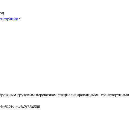
од
гистрация
дорожным грузовым перевозкам специализированными транспортными 
nder%2fview%2f364600