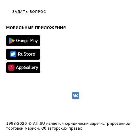
Видео по работе с ATI.SU
Политика конфиденциальности
Полезное по перевозкам
Общие положения
ЗАДАТЬ ВОПРОС
Часто задаваемые вопросы (FAQ)
Карта сайта
Техническая информация
МОБИЛЬНЫЕ ПРИЛОЖЕНИЯ
1998-2026
© ATI.SU является юридически зарегистрированной
торговой маркой.
Об авторских правах