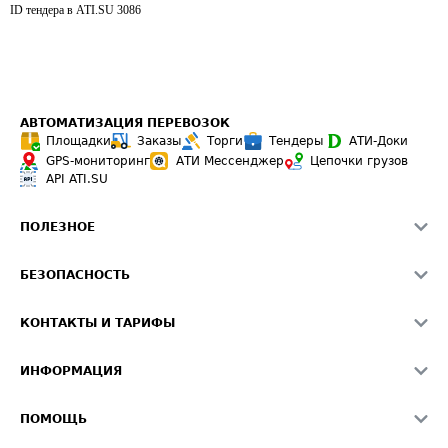
ID тендера в ATI.SU
3086
АВТОМАТИЗАЦИЯ ПЕРЕВОЗОК
Площадки
Заказы
Торги
Тендеры
АТИ-Доки
GPS-мониторинг
АТИ Мессенджер
Цепочки грузов
API ATI.SU
ПОЛЕЗНОЕ
Расчет расстояний
БЕЗОПАСНОСТЬ
Академия ATI.SU
ATI.SU о безопасности
Звезды ATI.SU на вашем сайте
КОНТАКТЫ И ТАРИФЫ
Памятка по проверке контрагентов
Индекс ATI.SU FTL РФ
О системе ATI.SU
Светофор+
Средние ставки
ИНФОРМАЦИЯ
Контактная информация
Страхование
Выгодные направления
Блог
Реклама на сайте
О формировании Паспорта
ПОМОЩЬ
Эксклюзивные материалы
Тарифы