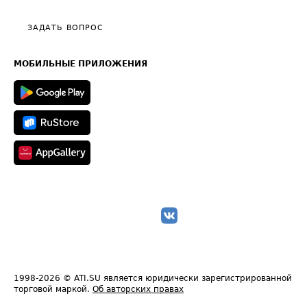
Видео по работе с ATI.SU
Политика конфиденциальности
Полезное по перевозкам
Общие положения
ЗАДАТЬ ВОПРОС
Часто задаваемые вопросы (FAQ)
Карта сайта
Техническая информация
МОБИЛЬНЫЕ ПРИЛОЖЕНИЯ
1998-2026
© ATI.SU является юридически зарегистрированной
торговой маркой.
Об авторских правах