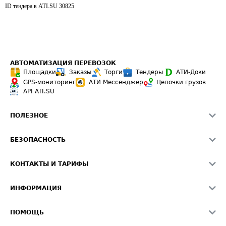
ID тендера в ATI.SU
30825
АВТОМАТИЗАЦИЯ ПЕРЕВОЗОК
Площадки
Заказы
Торги
Тендеры
АТИ-Доки
GPS-мониторинг
АТИ Мессенджер
Цепочки грузов
API ATI.SU
ПОЛЕЗНОЕ
Расчет расстояний
БЕЗОПАСНОСТЬ
Академия ATI.SU
ATI.SU о безопасности
Звезды ATI.SU на вашем сайте
КОНТАКТЫ И ТАРИФЫ
Памятка по проверке контрагентов
Индекс ATI.SU FTL РФ
О системе ATI.SU
Светофор+
Средние ставки
ИНФОРМАЦИЯ
Контактная информация
Страхование
Выгодные направления
Блог
Реклама на сайте
О формировании Паспорта
ПОМОЩЬ
Эксклюзивные материалы
Тарифы