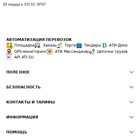
ID тендера в ATI.SU
30767
АВТОМАТИЗАЦИЯ ПЕРЕВОЗОК
Площадки
Заказы
Торги
Тендеры
АТИ-Доки
GPS-мониторинг
АТИ Мессенджер
Цепочки грузов
API ATI.SU
ПОЛЕЗНОЕ
Расчет расстояний
БЕЗОПАСНОСТЬ
Академия ATI.SU
ATI.SU о безопасности
Звезды ATI.SU на вашем сайте
КОНТАКТЫ И ТАРИФЫ
Памятка по проверке контрагентов
Индекс ATI.SU FTL РФ
О системе ATI.SU
Светофор+
Средние ставки
ИНФОРМАЦИЯ
Контактная информация
Страхование
Выгодные направления
Блог
Реклама на сайте
О формировании Паспорта
ПОМОЩЬ
Эксклюзивные материалы
Тарифы