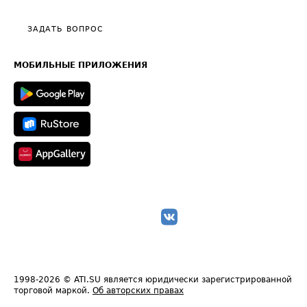
Видео по работе с ATI.SU
Политика конфиденциальности
Полезное по перевозкам
Общие положения
ЗАДАТЬ ВОПРОС
Часто задаваемые вопросы (FAQ)
Карта сайта
Техническая информация
МОБИЛЬНЫЕ ПРИЛОЖЕНИЯ
1998-2026
© ATI.SU является юридически зарегистрированной
торговой маркой.
Об авторских правах