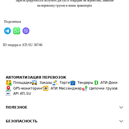
Зарегистрируйтесь и получите доступ к тендерам на перевозки, заявкам
на перевозку грузов и поиск транспорта
Поделиться
ID тендера в ATI.SU
30746
АВТОМАТИЗАЦИЯ ПЕРЕВОЗОК
Площадки
Заказы
Торги
Тендеры
АТИ-Доки
GPS-мониторинг
АТИ Мессенджер
Цепочки грузов
API ATI.SU
ПОЛЕЗНОЕ
Расчет расстояний
БЕЗОПАСНОСТЬ
Академия ATI.SU