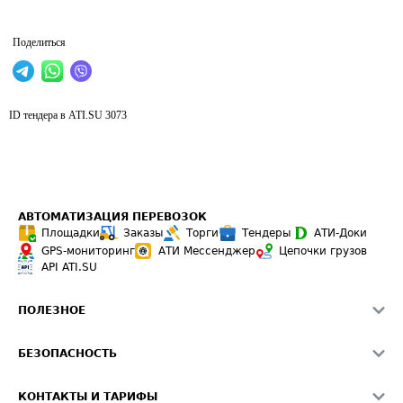
Поделиться
ID тендера в ATI.SU
3073
АВТОМАТИЗАЦИЯ ПЕРЕВОЗОК
Площадки
Заказы
Торги
Тендеры
АТИ-Доки
GPS-мониторинг
АТИ Мессенджер
Цепочки грузов
API ATI.SU
ПОЛЕЗНОЕ
Расчет расстояний
БЕЗОПАСНОСТЬ
Академия ATI.SU
ATI.SU о безопасности
Звезды ATI.SU на вашем сайте
КОНТАКТЫ И ТАРИФЫ