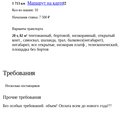
Маршрут на карте
1 713
км
Кол-во машин:
10
Начальная ставка:
7 500
₽
Варианты транспорта
тентованный, бортовой, низкорамный, открытый
20 т
,
82 м³
конт., самосвал, шаланда, трал, балковоз(негабарит),
негабарит, все открытые, низкорам.платф., телескопический,
площадка без бортов
Требования
Несколько поставщиков
Прочие требования
Без особых требований. объем! Оплата всем до нового года!!!