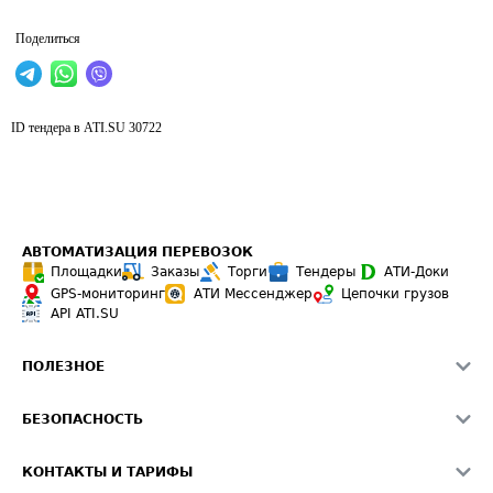
Поделиться
ID тендера в ATI.SU
30722
АВТОМАТИЗАЦИЯ ПЕРЕВОЗОК
Площадки
Заказы
Торги
Тендеры
АТИ-Доки
GPS-мониторинг
АТИ Мессенджер
Цепочки грузов
API ATI.SU
ПОЛЕЗНОЕ
Расчет расстояний
БЕЗОПАСНОСТЬ
Академия ATI.SU
ATI.SU о безопасности
Звезды ATI.SU на вашем сайте
КОНТАКТЫ И ТАРИФЫ
Памятка по проверке контрагентов