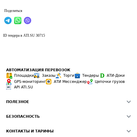
Поделиться
ID тендера в ATI.SU
30715
АВТОМАТИЗАЦИЯ ПЕРЕВОЗОК
Площадки
Заказы
Торги
Тендеры
АТИ-Доки
GPS-мониторинг
АТИ Мессенджер
Цепочки грузов
API ATI.SU
ПОЛЕЗНОЕ
Расчет расстояний
БЕЗОПАСНОСТЬ
Академия ATI.SU
ATI.SU о безопасности
Звезды ATI.SU на вашем сайте
КОНТАКТЫ И ТАРИФЫ
Памятка по проверке контрагентов