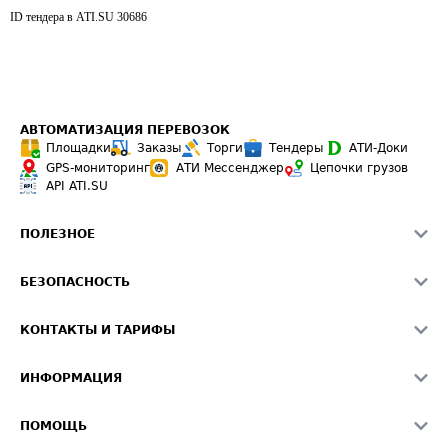
ID тендера в ATI.SU
30686
АВТОМАТИЗАЦИЯ ПЕРЕВОЗОК
Площадки
Заказы
Торги
Тендеры
АТИ-Доки
GPS-мониторинг
АТИ Мессенджер
Цепочки грузов
API ATI.SU
ПОЛЕЗНОЕ
Расчет расстояний
БЕЗОПАСНОСТЬ
Академия ATI.SU
ATI.SU о безопасности
Звезды ATI.SU на вашем сайте
КОНТАКТЫ И ТАРИФЫ
Памятка по проверке контрагентов
Индекс ATI.SU FTL РФ
О системе ATI.SU
Светофор+
Средние ставки
ИНФОРМАЦИЯ
Контактная информация
Страхование
Выгодные направления
Блог
Реклама на сайте
О формировании Паспорта
ПОМОЩЬ
Эксклюзивные материалы
Тарифы