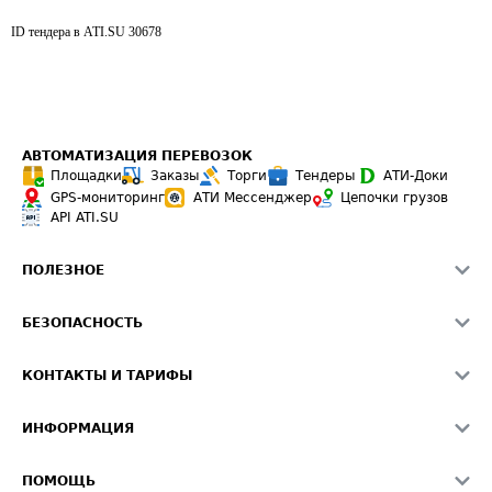
ID тендера в ATI.SU
30678
АВТОМАТИЗАЦИЯ ПЕРЕВОЗОК
Площадки
Заказы
Торги
Тендеры
АТИ-Доки
GPS-мониторинг
АТИ Мессенджер
Цепочки грузов
API ATI.SU
ПОЛЕЗНОЕ
Расчет расстояний
БЕЗОПАСНОСТЬ
Академия ATI.SU
ATI.SU о безопасности
Звезды ATI.SU на вашем сайте
КОНТАКТЫ И ТАРИФЫ
Памятка по проверке контрагентов
Индекс ATI.SU FTL РФ
О системе ATI.SU
Светофор+
Средние ставки
ИНФОРМАЦИЯ
Контактная информация
Страхование
Выгодные направления
Блог
Реклама на сайте
О формировании Паспорта
ПОМОЩЬ