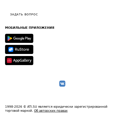
Эксклюзивные материалы
Тарифы
Видео по работе с ATI.SU
Политика конфиденциальности
Полезное по перевозкам
Общие положения
ЗАДАТЬ ВОПРОС
Часто задаваемые вопросы (FAQ)
Карта сайта
Техническая информация
МОБИЛЬНЫЕ ПРИЛОЖЕНИЯ
1998-2026
© ATI.SU является юридически зарегистрированной
торговой маркой.
Об авторских правах