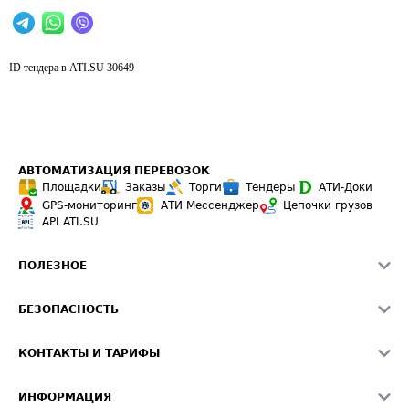
ID тендера в ATI.SU
30649
АВТОМАТИЗАЦИЯ ПЕРЕВОЗОК
Площадки
Заказы
Торги
Тендеры
АТИ-Доки
GPS-мониторинг
АТИ Мессенджер
Цепочки грузов
API ATI.SU
ПОЛЕЗНОЕ
Расчет расстояний
БЕЗОПАСНОСТЬ
Академия ATI.SU
ATI.SU о безопасности
Звезды ATI.SU на вашем сайте
КОНТАКТЫ И ТАРИФЫ
Памятка по проверке контрагентов
Индекс ATI.SU FTL РФ
О системе ATI.SU
Светофор+
Средние ставки
ИНФОРМАЦИЯ
Контактная информация