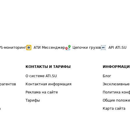
PS-мониторинг
АТИ Мессенджер
Цепочки грузов
API ATI.SU
КОНТАКТЫ И ТАРИФЫ
ИНФОРМАЦИ
О системе ATI.SU
Блог
рагентов
Контактная информация
Эксклюзивные
Реклама на сайте
Политика кон
Тарифы
Общие полож
а
Карта сайта