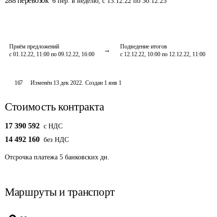
288
перевозок
6
пер.
в неделю
,
с 13.12.22 по 30.12.23
Приём предложений
Подведение итогов
с 01.12.22, 11:00 по 09.12.22, 16:00
с 12.12.22, 10:00 по 12.12.22, 11:00
167
Изменён
13 дек 2022
.
Создан
1 янв 1
Стоимость контракта
17 390 592
c НДС
14 492 160
без НДС
Отсрочка платежа
5
банковских дн.
Маршруты и транспорт