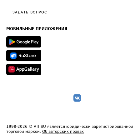
Видео по работе с ATI.SU
Политика конфиденциальности
Полезное по перевозкам
Общие положения
ЗАДАТЬ ВОПРОС
Часто задаваемые вопросы (FAQ)
Карта сайта
Техническая информация
МОБИЛЬНЫЕ ПРИЛОЖЕНИЯ
1998-2026
© ATI.SU является юридически зарегистрированной
торговой маркой.
Об авторских правах