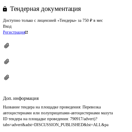
Тендерная документация
Доступно только с лицензией «Тендеры» за 750 ₽ в мес
Вход
Регистрация
Доп. информация
Название тендера на площадке проведения: 
Перевозка 
автоцистернами или полуприцепами-автоцистернами мазута
ID тендера на площадке проведения: 
790917/advert)?
tabs=advert&adst=DISCUSSION_PUBLISHED&lst=ALL&pa