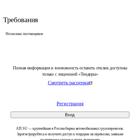
Требования
Несколько поставщиков
Полная информация и возможность оставить отклик доступны
только с лицензией «Тендеры»
Смотреть расценки
Регистрация
Вход
ATI.SU — крупнейшая в России биржа автомобильных грузоперевозок.
Зарегистрируйтесь и получите доступ к тендерам на перевозки, заявкам
на перевозку грузов и поиск транспорта