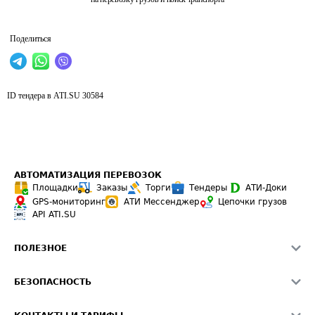
Поделиться
ID тендера в ATI.SU
30584
АВТОМАТИЗАЦИЯ ПЕРЕВОЗОК
Площадки
Заказы
Торги
Тендеры
АТИ-Доки
GPS-мониторинг
АТИ Мессенджер
Цепочки грузов
API ATI.SU
ПОЛЕЗНОЕ
Расчет расстояний
БЕЗОПАСНОСТЬ
Академия ATI.SU
ATI.SU о безопасности
Звезды ATI.SU на вашем сайте