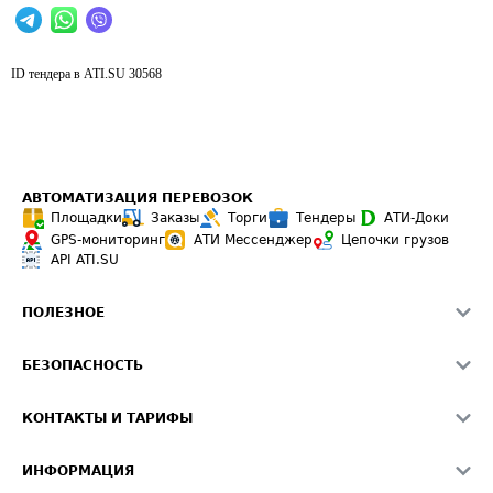
ID тендера в ATI.SU
30568
АВТОМАТИЗАЦИЯ ПЕРЕВОЗОК
Площадки
Заказы
Торги
Тендеры
АТИ-Доки
GPS-мониторинг
АТИ Мессенджер
Цепочки грузов
API ATI.SU
ПОЛЕЗНОЕ
Расчет расстояний
БЕЗОПАСНОСТЬ
Академия ATI.SU
ATI.SU о безопасности
Звезды ATI.SU на вашем сайте
КОНТАКТЫ И ТАРИФЫ
Памятка по проверке контрагентов
Индекс ATI.SU FTL РФ
О системе ATI.SU
Светофор+
Средние ставки
ИНФОРМАЦИЯ
Контактная информация