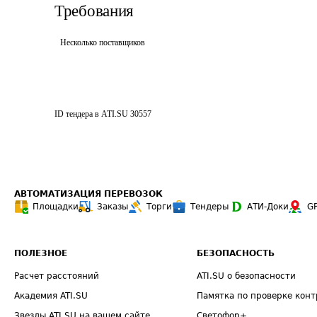
Требования
Несколько поставщиков
ID тендера в ATI.SU
30557
АВТОМАТИЗАЦИЯ ПЕРЕВОЗОК
Площадки
Заказы
Торги
Тендеры
АТИ-Доки
G
ПОЛЕЗНОЕ
БЕЗОПАСНОСТЬ
Расчет расстояний
ATI.SU о безопасности
Академия ATI.SU
Памятка по проверке конт
Звезды ATI.SU на вашем сайте
Светофор+