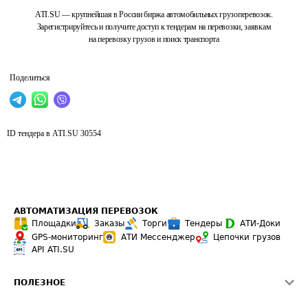
ATI.SU — крупнейшая в России биржа автомобильных грузоперевозок.
Зарегистрируйтесь и получите доступ к тендерам на перевозки, заявкам
на перевозку грузов и поиск транспорта
Поделиться
ID тендера в ATI.SU
30554
АВТОМАТИЗАЦИЯ ПЕРЕВОЗОК
Площадки
Заказы
Торги
Тендеры
АТИ-Доки
GPS-мониторинг
АТИ Мессенджер
Цепочки грузов
API ATI.SU
ПОЛЕЗНОЕ
Расчет расстояний