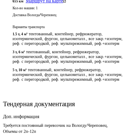
Маршрут на карте
655
км
Кол-во машин:
1
Доставка Вологда/Череповец
Варианты транспорта
тентованный, контейнер, рефрижератор,
1.5 т
,
4 м³
изотермический, фургон, цельнометалл., все закр.+изотерм,
реф. с перегородкой, реф. мультирежимный, реф.+изотерм
тентованный, контейнер, рефрижератор,
3 т
,
6 м³
изотермический, фургон, цельнометалл., все закр.+изотерм,
реф. с перегородкой, реф. мультирежимный, реф.+изотерм
тентованный, контейнер, рефрижератор,
5 т
,
10 м³
изотермический, фургон, цельнометалл., все закр.+изотерм,
реф. с перегородкой, реф. мультирежимный, реф.+изотерм
Тендерная документация
Доп. информация
Требуется постоянный перевозчик на Вологду/Череповец,

Объемы от 2п-12п 
