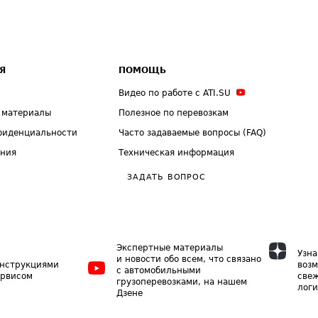
Я
ПОМОЩЬ
Видео по работе с ATI.SU
 материалы
Полезное по перевозкам
фиденциальности
Часто задаваемые вопросы (FAQ)
ения
Техническая информация
ЗАДАТЬ ВОПРОС
Экспертные материалы
Узна
и новости обо всем, что связано
инструкциями
возм
с автомобильными
ервисом
свеж
грузоперевозками, на нашем
логи
Дзене