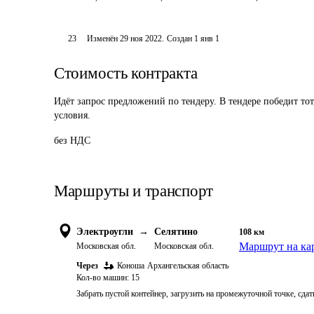
23
Изменён
29 ноя 2022
.
Создан
1 янв 1
Стоимость контракта
Идёт запрос предложений по тендеру. В тендере победит то
условия.
без НДС
Маршруты и транспорт
Электроугли
→
Селятино
108
км
Маршрут на ка
Московская обл.
Московская обл.
Через
Коноша
Архангельская область
Кол-во машин:
15
Забрать пустой контейнер, загрузить на промежуточной точке, сда