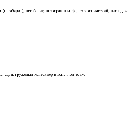
з(негабарит), негабарит, низкорам.платф., телескопический, площадка
ке, сдать гружёный контейнер в конечной точке