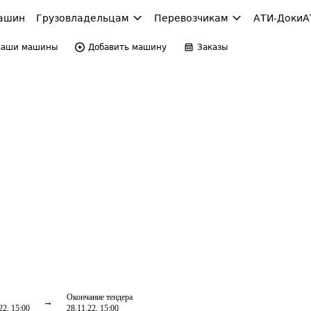
ашин
Грузовладельцам
Перевозчикам
АТИ-Доки
А
Ваши машины
Добавить машину
Заказы
Окончание тендера
22, 15:00
28.11.22, 15:00