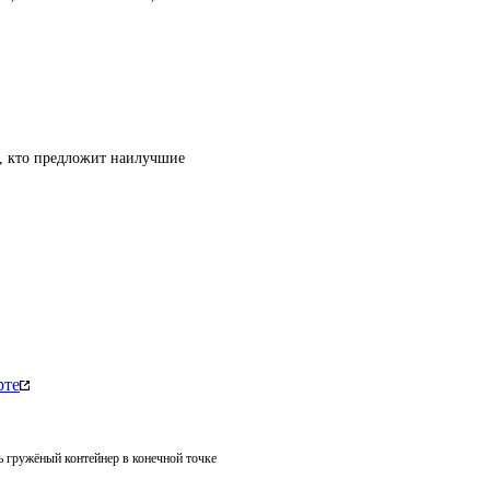
т, кто предложит наилучшие
рте
ть гружёный контейнер в конечной точке