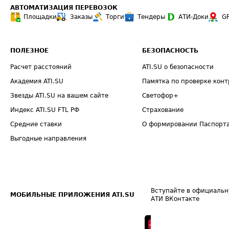
АВТОМАТИЗАЦИЯ ПЕРЕВОЗОК
Площадки
Заказы
Торги
Тендеры
АТИ-Доки
G
ПОЛЕЗНОЕ
БЕЗОПАСНОСТЬ
Расчет расстояний
ATI.SU о безопасности
Академия ATI.SU
Памятка по проверке конт
Звезды ATI.SU на вашем сайте
Светофор+
Индекс ATI.SU FTL РФ
Страхование
Средние ставки
О формировании Паспорт
Выгодные направления
Вступайте в официальн
МОБИЛЬНЫЕ ПРИЛОЖЕНИЯ ATI.SU
АТИ ВКонтакте