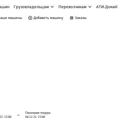
ашин
Грузовладельцам
Перевозчикам
АТИ-Доки
А
Ваши машины
Добавить машину
Заказы
Окончание тендера
22, 15:00
04.12.22, 15:00