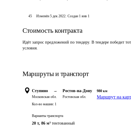
45
Изменён
5 дек 2022
.
Создан
1 янв 1
Стоимость контракта
Идёт запрос предложений по тендеру. В тендере победит то
условия.
Маршруты и транспорт
Ступино
→
Ростов-на-Дону
980
км
Маршрут на кар
Московская обл.
Ростовская обл.
Кол-во машин:
1
Варианты транспорта
20 т
,
86 м³
тентованный