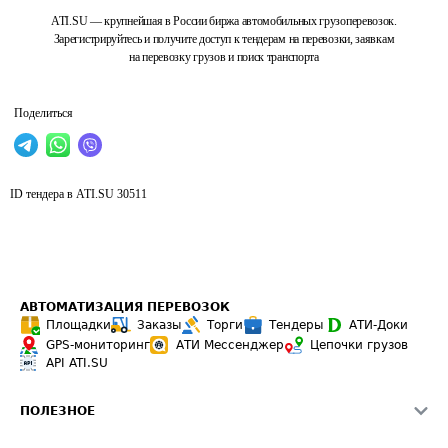
ATI.SU — крупнейшая в России биржа автомобильных грузоперевозок.
Зарегистрируйтесь и получите доступ к тендерам на перевозки, заявкам
на перевозку грузов и поиск транспорта
Поделиться
ID тендера в ATI.SU
30511
АВТОМАТИЗАЦИЯ ПЕРЕВОЗОК
Площадки
Заказы
Торги
Тендеры
АТИ-Доки
GPS-мониторинг
АТИ Мессенджер
Цепочки грузов
API ATI.SU
ПОЛЕЗНОЕ
Расчет расстояний