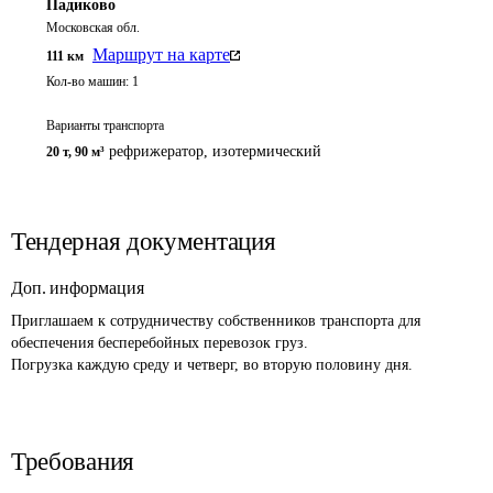
Падиково
Московская обл.
Маршрут на карте
111
км
Кол-во машин:
1
Варианты транспорта
рефрижератор, изотермический
20 т
,
90 м³
Тендерная документация
Доп. информация
Приглашаем к сотрудничеству собственников транспорта для 
обеспечения бесперебойных перевозок груз.

Погрузка каждую среду и четверг, во вторую половину дня.
Требования