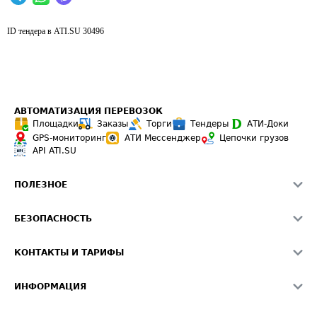
ID тендера в ATI.SU
30496
АВТОМАТИЗАЦИЯ ПЕРЕВОЗОК
Площадки
Заказы
Торги
Тендеры
АТИ-Доки
GPS-мониторинг
АТИ Мессенджер
Цепочки грузов
API ATI.SU
ПОЛЕЗНОЕ
Расчет расстояний
БЕЗОПАСНОСТЬ
Академия ATI.SU
ATI.SU о безопасности
Звезды ATI.SU на вашем сайте
КОНТАКТЫ И ТАРИФЫ
Памятка по проверке контрагентов
Индекс ATI.SU FTL РФ
О системе ATI.SU
Светофор+
Средние ставки
ИНФОРМАЦИЯ
Контактная информация
Страхование
Выгодные направления
Блог
Реклама на сайте