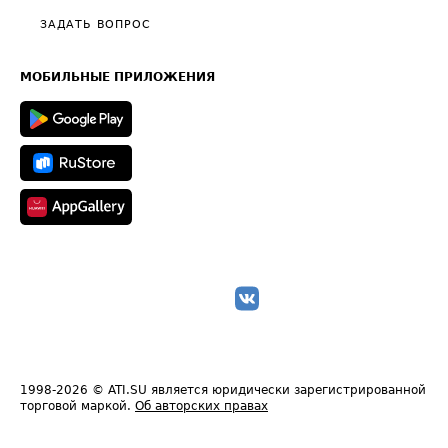
Полезное по перевозкам
Общие положения
ЗАДАТЬ ВОПРОС
Часто задаваемые вопросы (FAQ)
Карта сайта
Техническая информация
МОБИЛЬНЫЕ ПРИЛОЖЕНИЯ
1998-2026
© ATI.SU является юридически зарегистрированной
торговой маркой.
Об авторских правах