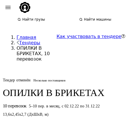
Найти грузы
Найти машины
Как участвовать в тендере
Главная
Тендеры
ОПИЛКИ В
БРИКЕТАХ, 10
перевозок
Тендер отменён
Несколько поставщиков
ОПИЛКИ В БРИКЕТАХ
10
перевозок
5
–
10
пер.
в месяц
,
с 02.12.22 по 31.12.22
13,6
x
2,45
x
2,7
(
ДxШxВ
,
м
)