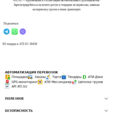
ATI.SU — крупнейшая в России биржа автомобильных грузоперевозок.
Зарегистрируйтесь и получите доступ к тендерам на перевозки, заявкам
на перевозку грузов и поиск транспорта
Поделиться
ID тендера в ATI.SU
30458
АВТОМАТИЗАЦИЯ ПЕРЕВОЗОК
Площадки
Заказы
Торги
Тендеры
АТИ-Доки
GPS-мониторинг
АТИ Мессенджер
Цепочки грузов
API ATI.SU
ПОЛЕЗНОЕ
Расчет расстояний
БЕЗОПАСНОСТЬ