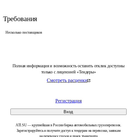
Требования
Несколько поставщиков
Полная информация и возможность оставить отклик доступны
только с лицензией «Тендеры»
Смотреть расценки
Регистрация
Вход
ATI.SU — крупнейшая в России биржа автомобильных грузоперевозок.
Зарегистрируйтесь и получите доступ к тендерам на перевозки, заявкам
на перевозку грузов и поиск транспорта