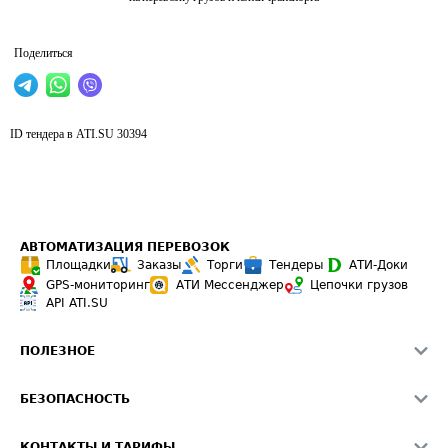
Поделиться
ID тендера в ATI.SU
30394
АВТОМАТИЗАЦИЯ ПЕРЕВОЗОК
Площадки
Заказы
Торги
Тендеры
АТИ-Доки
GPS-мониторинг
АТИ Мессенджер
Цепочки грузов
API ATI.SU
ПОЛЕЗНОЕ
Расчет расстояний
БЕЗОПАСНОСТЬ
Академия ATI.SU
ATI.SU о безопасности
Звезды ATI.SU на вашем сайте
КОНТАКТЫ И ТАРИФЫ