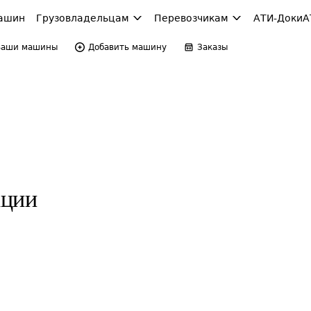
ашин
Грузовладельцам
Перевозчикам
АТИ-Доки
А
Ваши машины
Добавить машину
Заказы
кции