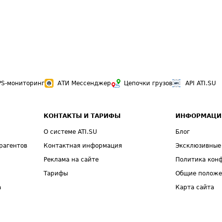
PS-мониторинг
АТИ Мессенджер
Цепочки грузов
API ATI.SU
КОНТАКТЫ И ТАРИФЫ
ИНФОРМАЦИ
О системе ATI.SU
Блог
рагентов
Контактная информация
Эксклюзивные
Реклама на сайте
Политика кон
Тарифы
Общие полож
а
Карта сайта