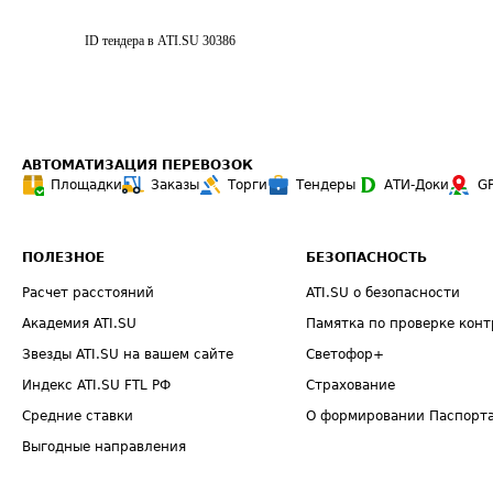
ID тендера в ATI.SU
30386
АВТОМАТИЗАЦИЯ ПЕРЕВОЗОК
Площадки
Заказы
Торги
Тендеры
АТИ-Доки
G
ПОЛЕЗНОЕ
БЕЗОПАСНОСТЬ
Расчет расстояний
ATI.SU о безопасности
Академия ATI.SU
Памятка по проверке конт
Звезды ATI.SU на вашем сайте
Светофор+
Индекс ATI.SU FTL РФ
Страхование
Средние ставки
О формировании Паспорт
Выгодные направления