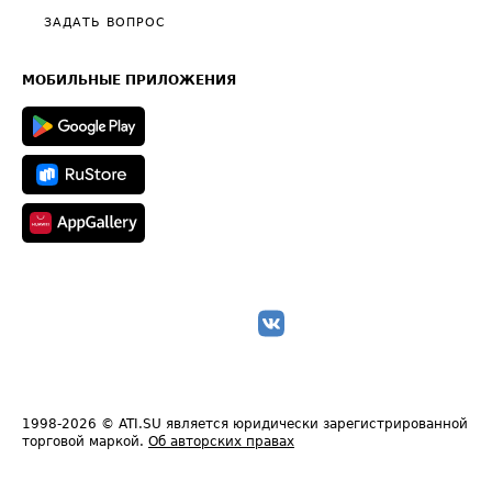
Полезное по перевозкам
Общие положения
ЗАДАТЬ ВОПРОС
Часто задаваемые вопросы (FAQ)
Карта сайта
Техническая информация
МОБИЛЬНЫЕ ПРИЛОЖЕНИЯ
1998-2026
© ATI.SU является юридически зарегистрированной
торговой маркой.
Об авторских правах