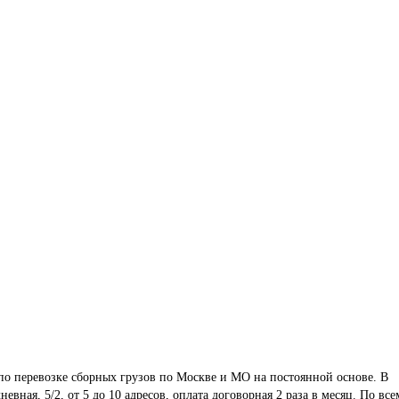
о перевозке сборных грузов по Москве и МО на постоянной основе. В 
вная, 5/2, от 5 до 10 адресов, оплата договорная 2 раза в месяц. По все