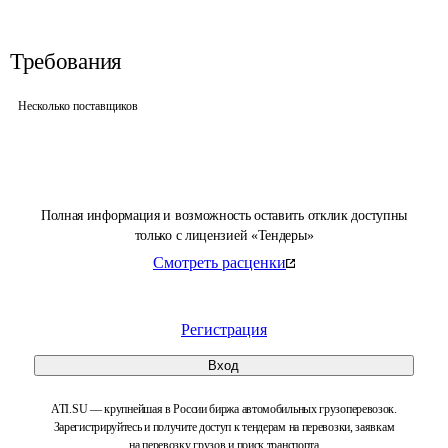
Требования
Несколько поставщиков
Полная информация и возможность оставить отклик доступны
только с лицензией «Тендеры»
Смотреть расценки
Регистрация
Вход
ATI.SU — крупнейшая в России биржа автомобильных грузоперевозок.
Зарегистрируйтесь и получите доступ к тендерам на перевозки, заявкам
на перевозку грузов и поиск транспорта