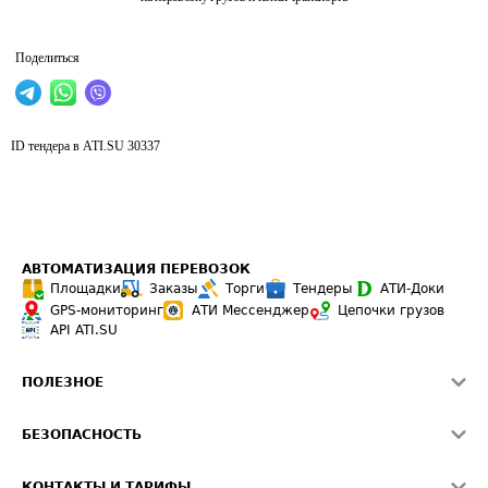
Поделиться
ID тендера в ATI.SU
30337
АВТОМАТИЗАЦИЯ ПЕРЕВОЗОК
Площадки
Заказы
Торги
Тендеры
АТИ-Доки
GPS-мониторинг
АТИ Мессенджер
Цепочки грузов
API ATI.SU
ПОЛЕЗНОЕ
Расчет расстояний
БЕЗОПАСНОСТЬ
Академия ATI.SU
ATI.SU о безопасности
Звезды ATI.SU на вашем сайте
КОНТАКТЫ И ТАРИФЫ