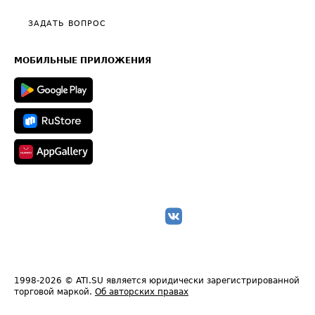
Политика конфиденциальности
Полезное по перевозкам
Общие положения
ЗАДАТЬ ВОПРОС
Часто задаваемые вопросы (FAQ)
Карта сайта
Техническая информация
МОБИЛЬНЫЕ ПРИЛОЖЕНИЯ
1998-2026
© ATI.SU является юридически зарегистрированной
торговой маркой.
Об авторских правах