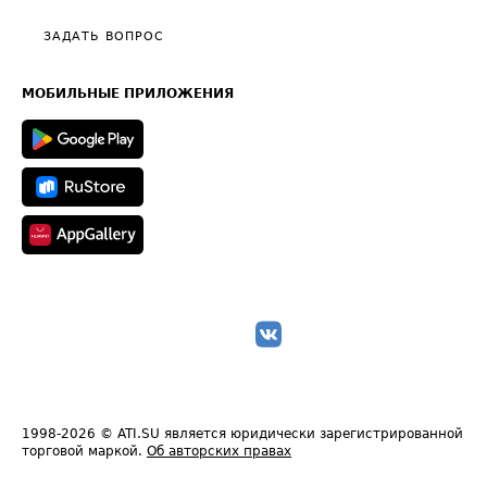
Политика конфиденциальности
Полезное по перевозкам
Общие положения
ЗАДАТЬ ВОПРОС
Часто задаваемые вопросы (FAQ)
Карта сайта
Техническая информация
МОБИЛЬНЫЕ ПРИЛОЖЕНИЯ
1998-2026
© ATI.SU является юридически зарегистрированной
торговой маркой.
Об авторских правах