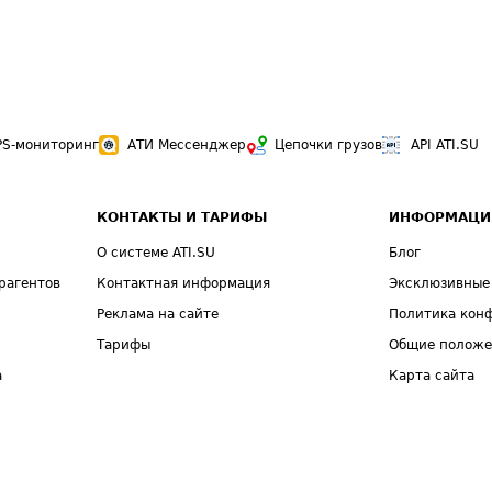
PS-мониторинг
АТИ Мессенджер
Цепочки грузов
API ATI.SU
КОНТАКТЫ И ТАРИФЫ
ИНФОРМАЦИ
О системе ATI.SU
Блог
рагентов
Контактная информация
Эксклюзивные
Реклама на сайте
Политика кон
Тарифы
Общие полож
а
Карта сайта