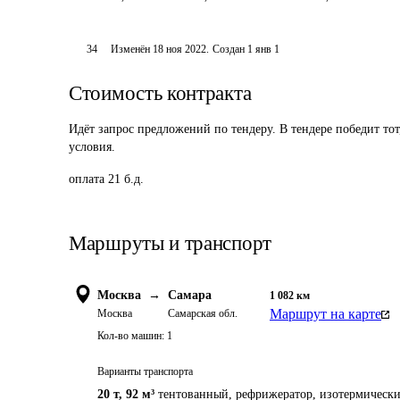
34
Изменён
18 ноя 2022
.
Создан
1 янв 1
Стоимость контракта
Идёт запрос предложений по тендеру. В тендере победит то
условия.
оплата 21 б.д.
Маршруты и транспорт
Москва
→
Самара
1 082
км
Маршрут на карте
Москва
Самарская обл.
Кол-во машин:
1
Варианты транспорта
20 т
,
92 м³
тентованный, рефрижератор, изотермическ