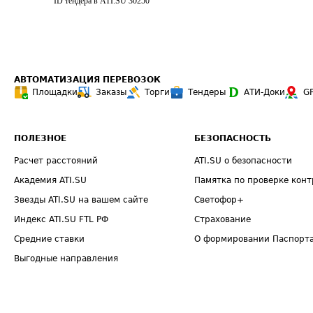
ID тендера в ATI.SU
30250
АВТОМАТИЗАЦИЯ ПЕРЕВОЗОК
Площадки
Заказы
Торги
Тендеры
АТИ-Доки
G
ПОЛЕЗНОЕ
БЕЗОПАСНОСТЬ
Расчет расстояний
ATI.SU о безопасности
Академия ATI.SU
Памятка по проверке конт
Звезды ATI.SU на вашем сайте
Светофор+
Индекс ATI.SU FTL РФ
Страхование
Средние ставки
О формировании Паспорт
Выгодные направления