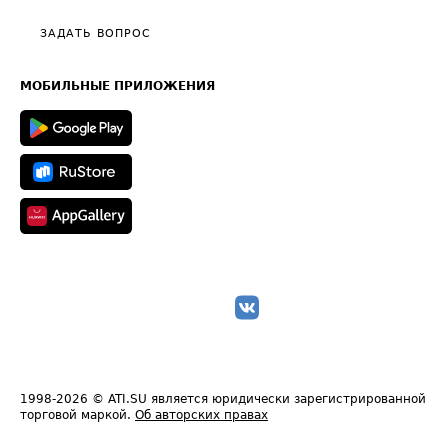
Политика конфиденциальности
Полезное по перевозкам
Общие положения
ЗАДАТЬ ВОПРОС
Часто задаваемые вопросы (FAQ)
Карта сайта
Техническая информация
МОБИЛЬНЫЕ ПРИЛОЖЕНИЯ
1998-2026
© ATI.SU является юридически зарегистрированной
торговой маркой.
Об авторских правах