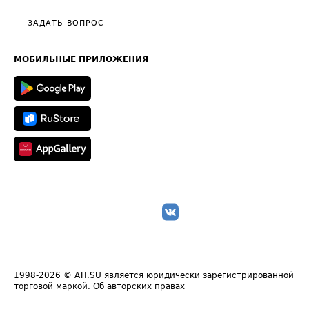
Политика конфиденциальности
Полезное по перевозкам
Общие положения
ЗАДАТЬ ВОПРОС
Часто задаваемые вопросы (FAQ)
Карта сайта
Техническая информация
МОБИЛЬНЫЕ ПРИЛОЖЕНИЯ
1998-2026
© ATI.SU является юридически зарегистрированной
торговой маркой.
Об авторских правах