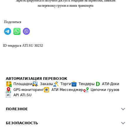
Зарегистрируйтесь и получите доступ к тендерам на перевозки, заявкам
на перевозку грузов и поиск транспорта
Поделиться
ID тендера в ATI.SU
30232
АВТОМАТИЗАЦИЯ ПЕРЕВОЗОК
Площадки
Заказы
Торги
Тендеры
АТИ-Доки
GPS-мониторинг
АТИ Мессенджер
Цепочки грузов
API ATI.SU
ПОЛЕЗНОЕ
Расчет расстояний
БЕЗОПАСНОСТЬ
Академия ATI.SU