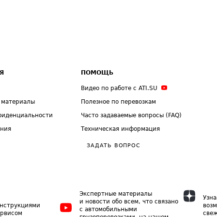
Я
ПОМОЩЬ
Видео по работе с ATI.SU
 материалы
Полезное по перевозкам
фиденциальности
Часто задаваемые вопросы (FAQ)
ения
Техническая информация
ЗАДАТЬ ВОПРОС
Экспертные материалы
Узна
и новости обо всем, что связано
инструкциями
возм
с автомобильными
ервисом
свеж