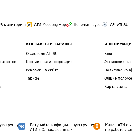
PS-мониторинг
АТИ Мессенджер
Цепочки грузов
API ATI.SU
КОНТАКТЫ И ТАРИФЫ
ИНФОРМАЦИ
О системе ATI.SU
Блог
рагентов
Контактная информация
Эксклюзивные
Реклама на сайте
Политика кон
Тарифы
Общие полож
а
Карта сайта
ую группу
Вступайте в официальную группу
Канал АТИ с 
АТИ в Одноклассниках
по работе с с