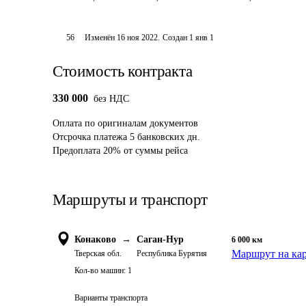
56
Изменён
16 ноя 2022
.
Создан
1 янв 1
Стоимость контракта
330 000
без НДС
Оплата
по оригиналам документов
Отсрочка платежа
5
банковских дн.
Предоплата
20
%
от суммы рейса
Маршруты и транспорт
Конаково
→
Саган-Нур
6 000
км
Маршрут на ка
Тверская обл.
Республика Бурятия
Кол-во машин:
1
Варианты транспорта