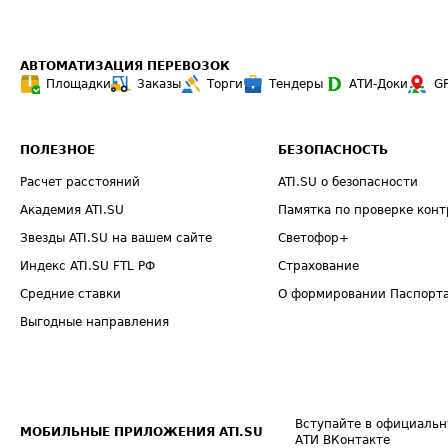
АВТОМАТИЗАЦИЯ ПЕРЕВОЗОК
Площадки
Заказы
Торги
Тендеры
АТИ-Доки
G
ПОЛЕЗНОЕ
БЕЗОПАСНОСТЬ
Расчет расстояний
ATI.SU о безопасности
Академия ATI.SU
Памятка по проверке конт
Звезды ATI.SU на вашем сайте
Светофор+
Индекс ATI.SU FTL РФ
Страхование
Средние ставки
О формировании Паспорт
Выгодные направления
Вступайте в официальн
МОБИЛЬНЫЕ ПРИЛОЖЕНИЯ ATI.SU
АТИ ВКонтакте