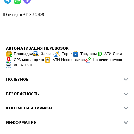
ID тендера в ATI.SU
30189
АВТОМАТИЗАЦИЯ ПЕРЕВОЗОК
Площадки
Заказы
Торги
Тендеры
АТИ-Доки
GPS-мониторинг
АТИ Мессенджер
Цепочки грузов
API ATI.SU
ПОЛЕЗНОЕ
Расчет расстояний
БЕЗОПАСНОСТЬ
Академия ATI.SU
ATI.SU о безопасности
Звезды ATI.SU на вашем сайте
КОНТАКТЫ И ТАРИФЫ
Памятка по проверке контрагентов
Индекс ATI.SU FTL РФ
О системе ATI.SU
Светофор+
Средние ставки
ИНФОРМАЦИЯ
Контактная информация
Страхование
Выгодные направления
Блог